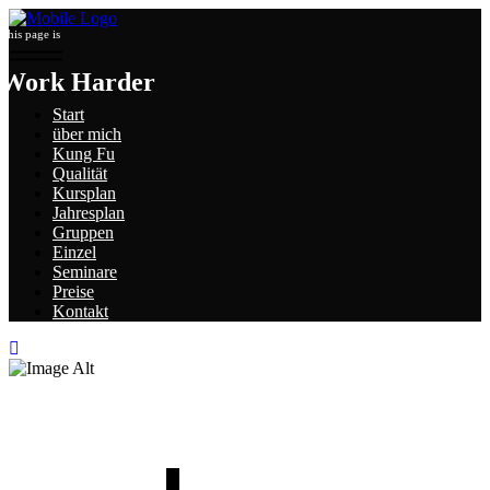
This page is
Work Harder
Start
über mich
Kung Fu
Qualität
Kursplan
Jahresplan
Gruppen
Einzel
Seminare
Preise
Kontakt