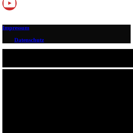
YouTube Kanal
Impressum
Datenschutz
Close
Anfahrt
Wingchun Schule Darmstadt
Ludwigshöhstraße 23
64285 Darmstadt