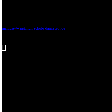
Kontakt
marcus@wingchun-schule-darmstadt.de
+49 157 7400 0605